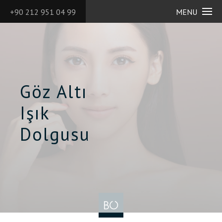
+90 212 951 04 99
MENU
Göz Altı
Işık
Dolgusu