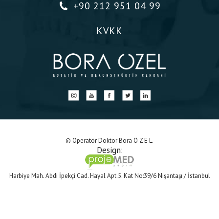
+90 212 951 04 99
KVKK
© Operatör Doktor Bora Ö Z E L.
Design:
Harbiye Mah. Abdi İpekçi Cad. Hayal Apt.5. Kat No:39/6 Nişantaşı / İstanbul